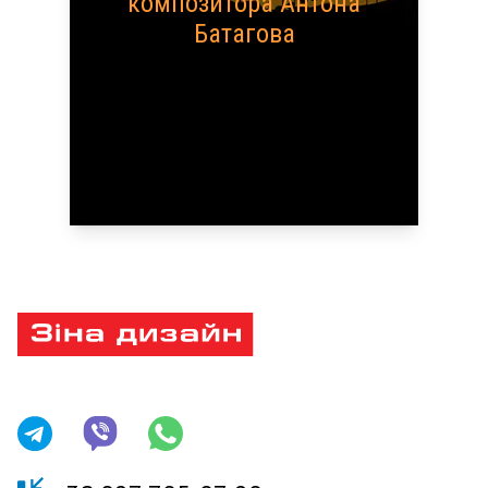
композитора Антона
Батагова