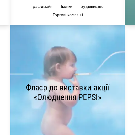
Графдізайн
Іконки
Будівництво
Торгові компанії
Флаєр до виставки-акції
«Олюднення PEPSI»