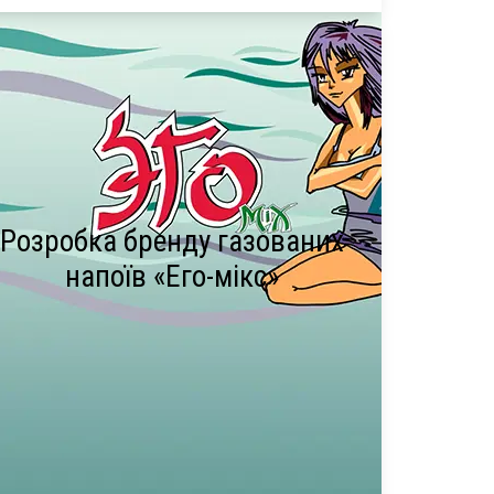
Розробка бренду газованих
напоїв «Его-мікс»