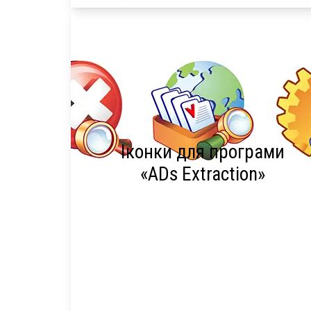
Іконки для програми
«ADs Extraction»