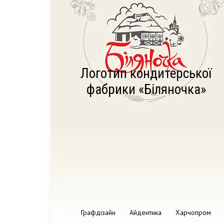
Логотип кондитерської
фабрики «Біляночка»
Графдізайн
Айдентика
Харчопром