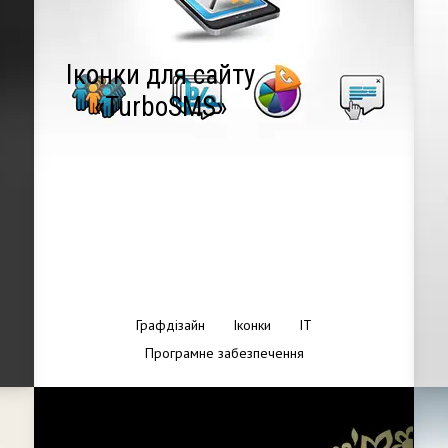
Іконки для сайту
«TurboSMS»
Графдізайн
Іконки
IT
Програмне забезпечення