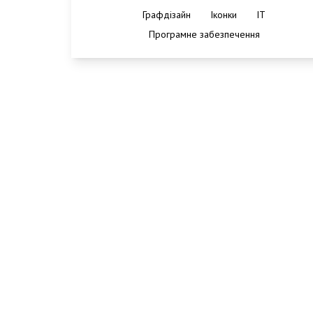
Графдізайн
Іконки
IT
Програмне забезпечення