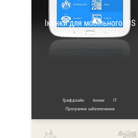
Іконки для мобільного iOS
додатка «Davos»
Графдізайн
Іконки
IT
Програмне забезпечення