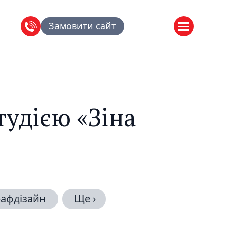
Замовити сайт
тудією «Зіна
рафдізайн
Ще ›