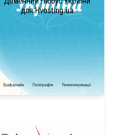
Доменний глобус України
для Hvosting.ua
Графдізайн
Поліграфія
Телекомунікації