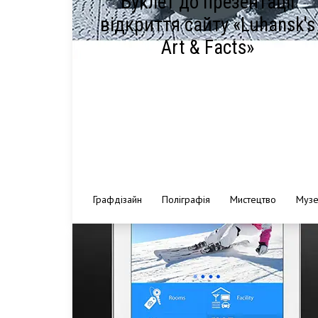
Буклет до презентації
відкриття сайту «Luhansk's
Art & Facts»
Графдізайн
Поліграфія
Мистецтво
Музе