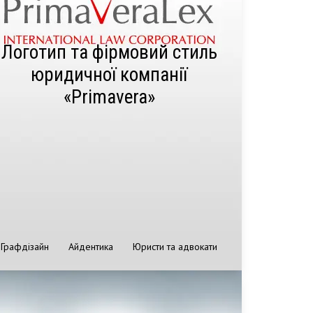
Логотип та фірмовий стиль
юридичної компанії
«Primavera»
Графдізайн
Айдентика
Юристи та адвокати