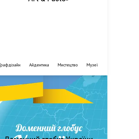
Графдізайн
Айдентика
Мистецтво
Музеї