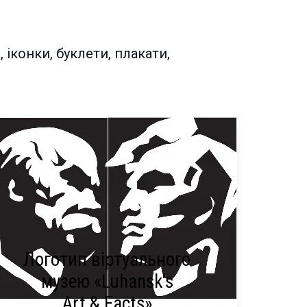
 іконки, буклети, плакати,
Логотип віртуального
музею «Luhansk's
Art & Facts»