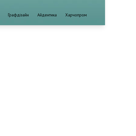
Графдізайн
Айдентика
Харчопром