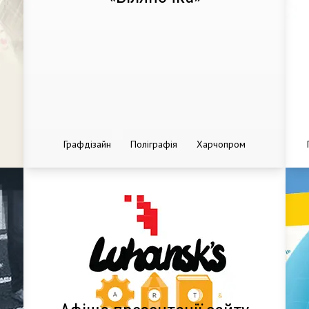
Графдізайн
Поліграфія
Харчопром