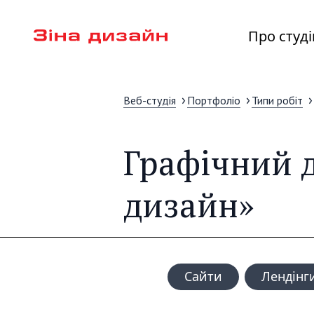
Про студ
Веб-студія
Портфоліо
Типи робіт
Графічний д
дизайн»
Сайти
Лендінг