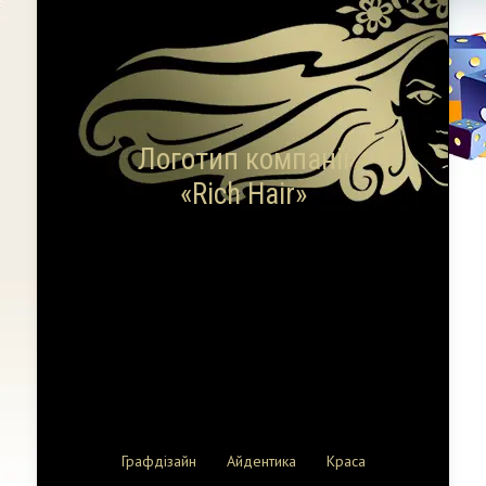
Логотип компанії
«Rich Hair»
Графдізайн
Айдентика
Краса